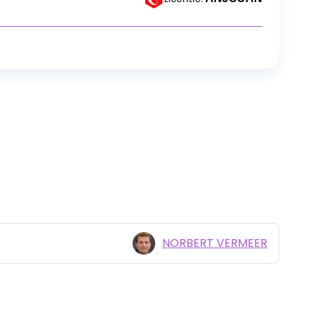
NORBERT VERMEER