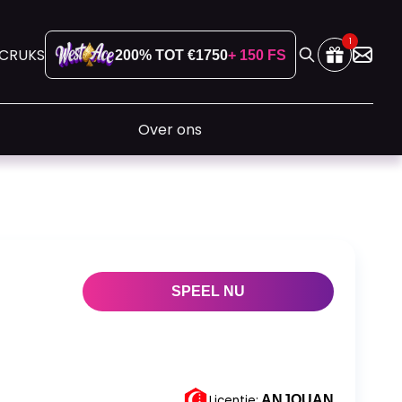
1
 CRUKS
200% TOT €1750
+ 150 FS
Over ons
SPEEL NU
Licentie:
ANJOUAN