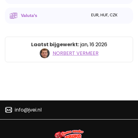
EUR, HUF, CZK
Valuta's
Laatst bijgewerkt:
jan, 16 2026
NORBERT VERMEER
info@jvei.nl