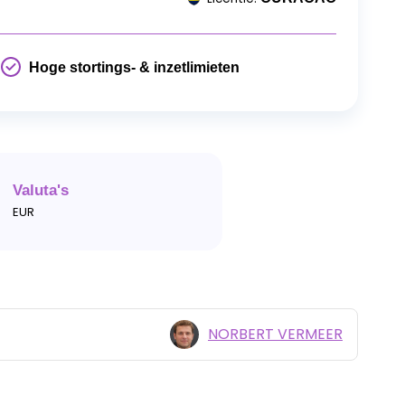
Hoge stortings- & inzetlimieten
Valuta's
EUR
NORBERT VERMEER