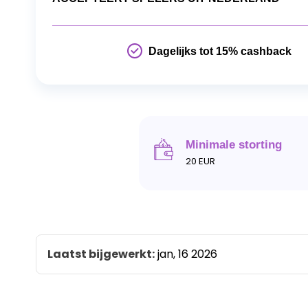
Dagelijks tot 15% cashback
Minimale storting
20 EUR
Laatst bijgewerkt:
jan, 16 2026