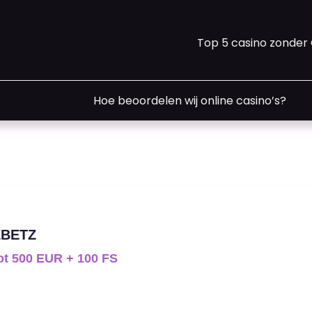
Top 5 casino zonder
Hoe beoordelen wij online casino’s?
EBETZ
ot 500 EUR + 100 FS