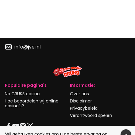
info@jvei.nl
Populaire pagina's
Informatie:
No CRUKS casino
Over ons
Hoe beoordelen wij online
Disclaimer
casino’s?
Privacybeleid
Verantwoord spelen
Wij gebruiken cookies om u de beste ervaring op