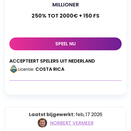
MILLIONER
250% TOT 2000€ + 150 FS
SPEEL NU
ACCEPTEERT SPELERS UIT NEDERLAND
COSTA RICA
Licentie:
Laatst bijgewerkt:
feb, 17 2026
NORBERT VERMEER