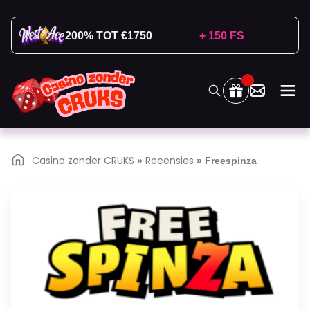
200% TOT €1750
+ 150 FS
1
Casino zonder CRUKS
Recensies
»
»
Freespinza