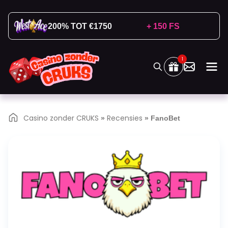
200% TOT €1750
+ 150 FS
1
Casino zonder CRUKS
Recensies
»
»
FanoBet