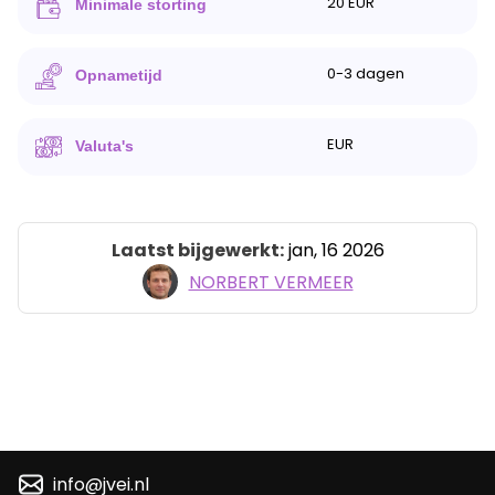
20 EUR
Minimale storting
0-3 dagen
Opnametijd
EUR
Valuta's
Laatst bijgewerkt:
jan, 16 2026
NORBERT VERMEER
info@jvei.nl