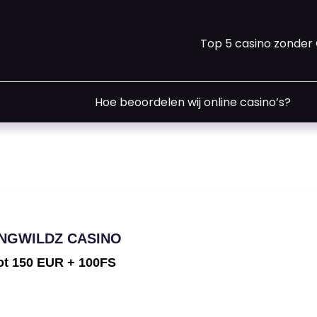
Top 5 casino zonder
Hoe beoordelen wij online casino’s?
NGWILDZ CASINO
ot 150 EUR + 100FS