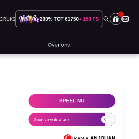
1
 CRUKS
200% TOT €1750
+ 150 FS
Over ons
SPEEL NU
Geen vervaldatum
Licentie:
ANJOUAN