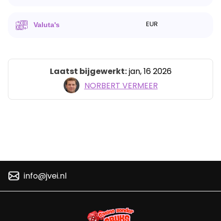
EUR
Valuta's
Laatst bijgewerkt:
jan, 16 2026
NORBERT VERMEER
info@jvei.nl