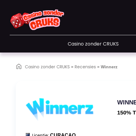
Casino zonder CRUKS
Casino zonder CRUKS
Recensies
»
»
Winnerz
WINN
150% T
Licentie:
CURACAO