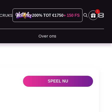
1
 CRUKS
200% TOT €1750
+ 150 FS
Over ons
SPEEL NU