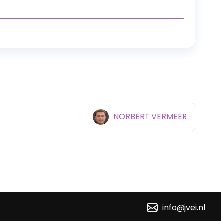
NORBERT VERMEER
info@jvei.nl