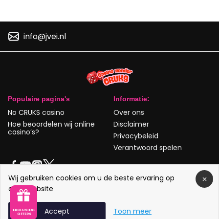
info@jvei.nl
Populaire pagina's
Informatie:
No CRUKS casino
Over ons
Hoe beoordelen wij online
Disclaimer
casino’s?
Privacybeleid
Verantwoord spelen
Wij gebruiken cookies om u de beste ervaring op
onze website
Accept
Toon meer
Copyright © 1995-2026, jvei.nl
EXCLUSIEVE
OFFERS