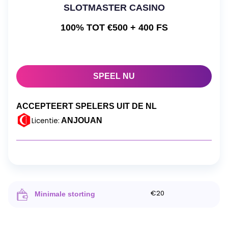
SLOTMASTER CASINO
100% TOT €500 + 400 FS
SPEEL NU
ACCEPTEERT SPELERS UIT DE NL
Licentie:
ANJOUAN
€20
Minimale storting