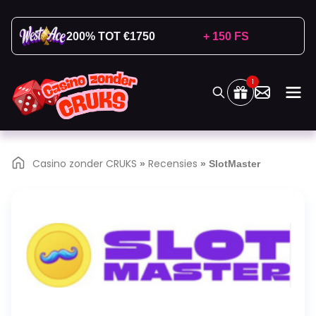
200% TOT €1750
+ 150 FS
1
Casino zonder CRUKS
Recensies
»
»
SlotMaster