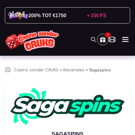
200% TOT €1750
+ 150 FS
1
Casino zonder CRUKS
Recensies
»
»
Sagaspins
SAGASPINS