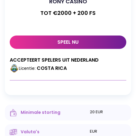
RONY CASINO
TOT €2000 + 200 FS
SPEEL NU
ACCEPTEERT SPELERS UIT NEDERLAND
COSTA RICA
Licentie:
20 EUR
Minimale storting
EUR
Valuta's