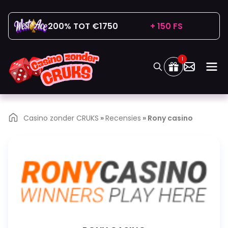
200% TOT €1750
+ 150 FS
1
Casino zonder CRUKS
»
Recensies
»
Rony casino