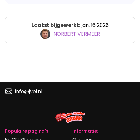
Laatst bijgewerkt:
jan, 16 2026
NORBERT VERMEER
info@jvei.nl
Populaire pagina's
Informatie:
No CRUKS casino
Over ons