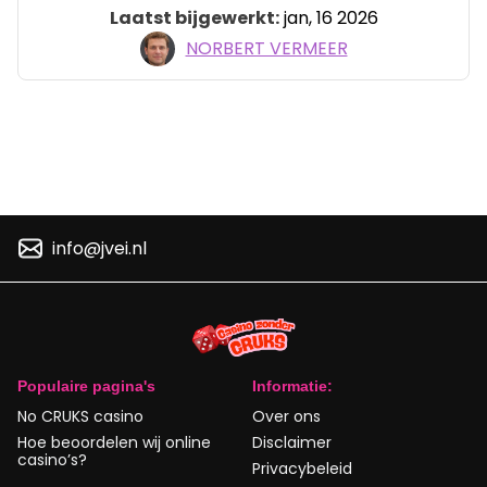
Laatst bijgewerkt:
jan, 16 2026
NORBERT VERMEER
info@jvei.nl
Populaire pagina's
Informatie:
No CRUKS casino
Over ons
Hoe beoordelen wij online
Disclaimer
casino’s?
Privacybeleid