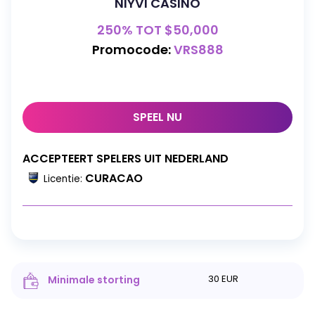
NIYVI CASINO
250% TOT $50,000
Promocode:
VRS888
SPEEL NU
ACCEPTEERT SPELERS UIT NEDERLAND
CURACAO
Licentie:
30 EUR
Minimale storting