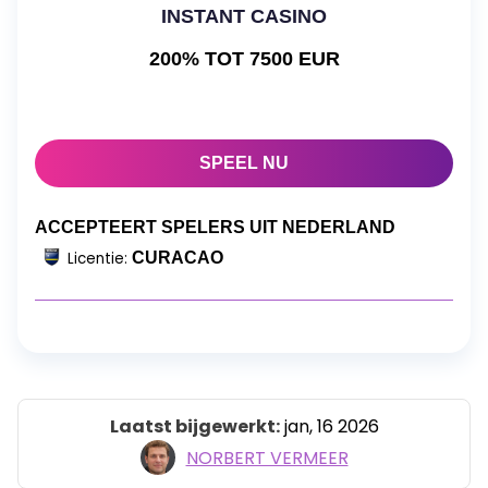
INSTANT CASINO
200% TOT 7500 EUR
SPEEL NU
ACCEPTEERT SPELERS UIT NEDERLAND
Licentie:
CURACAO
Laatst bijgewerkt:
jan, 16 2026
NORBERT VERMEER