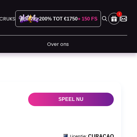
1
 CRUKS
200% TOT €1750
+ 150 FS
Over ons
SPEEL NU
Licentie:
CURACAO