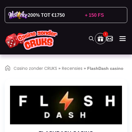
200% TOT €1750
+ 150 FS
1
Casino zonder CRUKS
Recensies
»
»
FlashDash casino