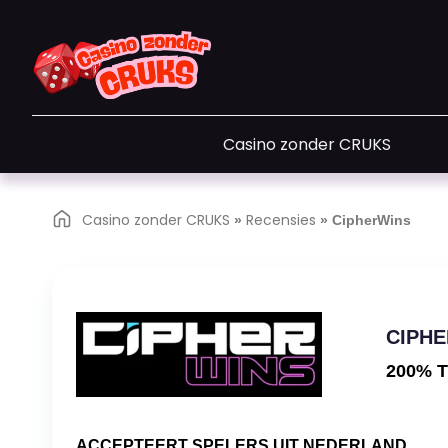
Casino zonder CRUKS
Casino zonder CRUKS
Recensies
»
»
CipherWins
CIPHE
200% T
ACCEPTEERT SPELERS UIT NEDERLAND