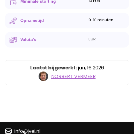
10 EUR
Minimale storting
0-10 minuten
Opnametijd
EUR
Valuta's
Laatst bijgewerkt:
jan, 16 2026
NORBERT VERMEER
info@jvei.nl