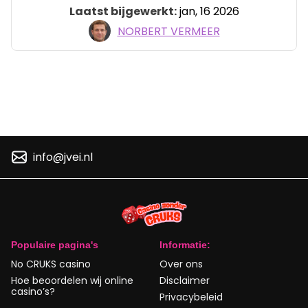
Laatst bijgewerkt:
jan, 16 2026
NORBERT VERMEER
info@jvei.nl
Populaire pagina's
Informatie:
No CRUKS casino
Over ons
Hoe beoordelen wij online
Disclaimer
casino’s?
Privacybeleid