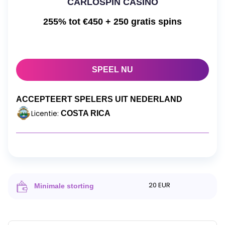
CARLOSPIN CASINO
255% tot €450 + 250 gratis spins
SPEEL NU
ACCEPTEERT SPELERS UIT NEDERLAND
Licentie:
COSTA RICA
20 EUR
Minimale storting