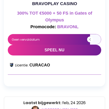
BRAVOPLAY CASINO
300% TOT €5000 + 50 FS in Gates of
Olympus
Promocode:
BRAVONL
Geen vervaldatum
SPEEL NU
Licentie:
CURACAO
Laatst bijgewerkt:
feb, 24 2026