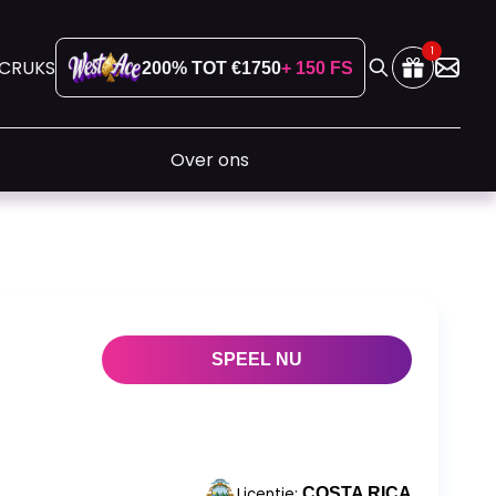
1
 CRUKS
200% TOT €1750
+ 150 FS
Over ons
SPEEL NU
Licentie:
COSTA RICA