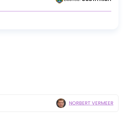
NORBERT VERMEER