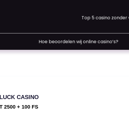
Top 5 casino zonder
Hoe beoordelen wij online casino’s?
LUCK CASINO
T 2500 + 100 FS