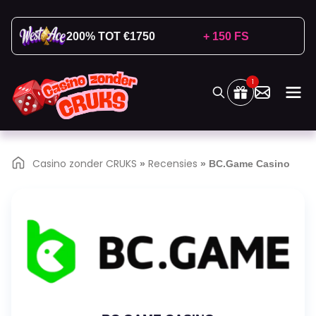
200% TOT €1750
+ 150 FS
1
Casino zonder CRUKS
Recensies
»
»
BC.Game Casino