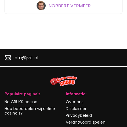
NORBERT VERMEER
info@jvei.nl
Populaire pagina's
Informatie:
No CRUKS casino
Over ons
Hoe beoordelen wij online
Disclaimer
casino’s?
Privacybeleid
Verantwoord spelen