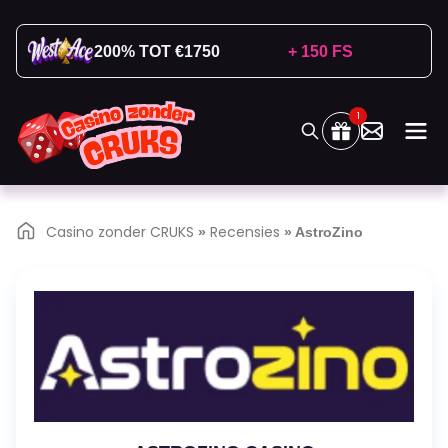
200% TOT €1750
+ 150 FS
1
Casino zonder CRUKS
Recensies
»
»
AstroZino